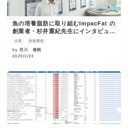
魚の培養脂肪に取り組むImpacFat の
創業者・杉井重紀先生にインタビュ
ー！@シンガポール
企業
技術開発
by
西川 優嗣
2025/1/23