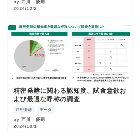
by
西川 優嗣
2024/12/3
精密発酵に関わる認知度、試食意欲お
よび最適な呼称の調査
精密発酵
データ
by
西川 優嗣
2024/10/1