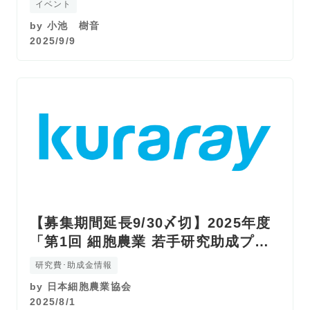
イベント
by
小池 樹音
2025/9/9
【募集期間延長9/30〆切】2025年度
「第1回 細胞農業 若手研究助成プロ
グラム」募集開始
研究費･助成金情報
by
日本細胞農業協会
2025/8/1