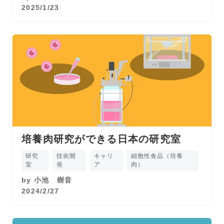
2025/1/23
培養肉研究ができる日本の研究室
研究
技術開
キャリ
細胞性食品（培養
室
発
ア
肉）
by
小池 樹音
2024/2/27