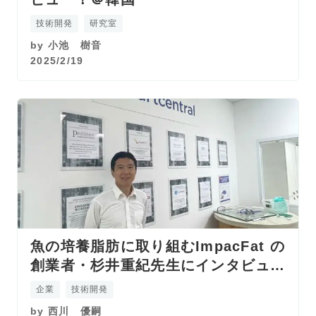
技術開発
研究室
by
小池 樹音
2025/2/19
魚の培養脂肪に取り組むImpacFat の
創業者・杉井重紀先生にインタビュ
ー！@シンガポール
企業
技術開発
by
西川 優嗣