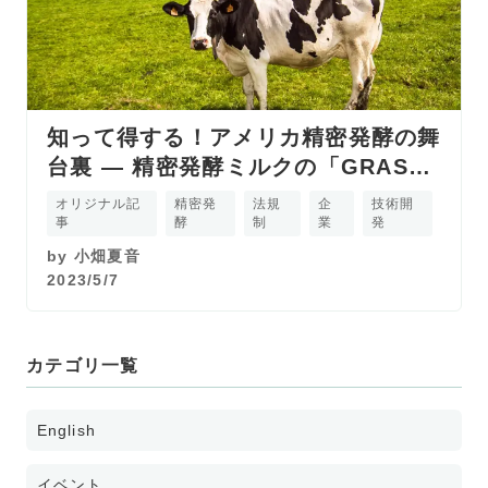
知って得する！アメリカ精密発酵の舞
台裏 ― 精密発酵ミルクの「GRAS」
―
オリジナル記
精密発
法規
企
技術開
事
酵
制
業
発
by
小畑夏音
2023/5/7
カテゴリ一覧
English
イベント